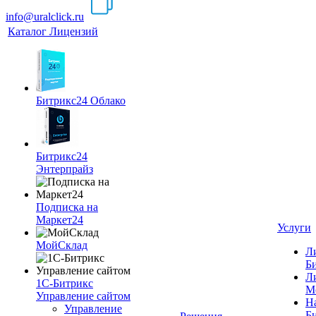
info@uralclick.ru
Каталог Лицензий
Битрикс24 Облако
Битрикс24
Энтерпрайз
Подписка на
Маркет24
Услуги
МойСклад
Л
Б
Л
1С-Битрикс
М
Управление сайтом
Н
Управление
Б