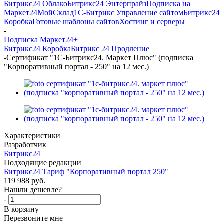
Битрикс24 Облако
Битрикс24 Энтерпрайз
Подписка на
Маркет24
МойСклад
1С-Битрикс Управление сайтом
Битрикс24
Коробка
Готовые шаблоны сайтов
Хостинг и серверы
-
Подписка Маркет24+
Битрикс24 Коробка
Битрикс 24 Продление
-
Сертификат "1С-Битрикс24. Маркет Плюс" (подписка
"Корпоративный портал - 250" на 12 мес.)
Характеристики
Разработчик
Битрикс24
Подходящие редакции
Битрикс24 Тариф "Корпоративный портал 250"
119 988
руб.
Нашли дешевле?
-
+
В корзину
Перезвоните мне