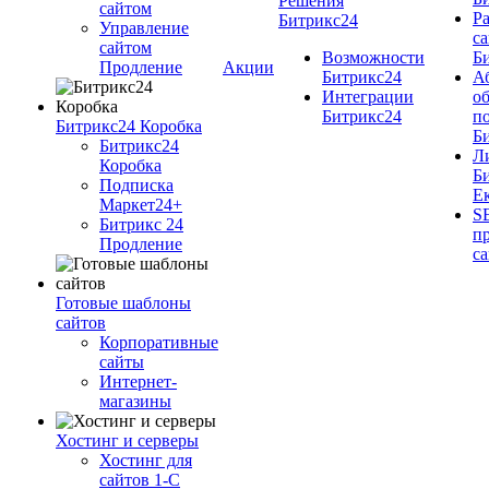
Решения
cайтом
Ра
Битрикс24
Управление
cа
сайтом
Возможности
Б
Продление
Акции
Битрикс24
А
Интеграции
о
Битрикс24
п
Битрикс24 Коробка
Б
Битрикс24
Л
Коробка
Б
Подписка
Е
Маркет24+
S
Битрикс 24
п
Продление
с
Готовые шаблоны
сайтов
Корпоративные
сайты
Интернет-
магазины
Хостинг и серверы
Хостинг для
сайтов 1-C