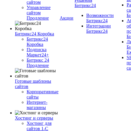
Решения
cайтом
Ра
Битрикс24
Управление
cа
сайтом
Возможности
Б
Продление
Акции
Битрикс24
А
Интеграции
о
Битрикс24
п
Битрикс24 Коробка
Б
Битрикс24
Л
Коробка
Б
Подписка
Е
Маркет24+
S
Битрикс 24
п
Продление
с
Готовые шаблоны
сайтов
Корпоративные
сайты
Интернет-
магазины
Хостинг и серверы
Хостинг для
сайтов 1-C