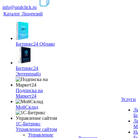
info@uralclick.ru
Каталог Лицензий
Битрикс24 Облако
Битрикс24
Энтерпрайз
Подписка на
Маркет24
Услуги
МойСклад
Л
Б
Л
1С-Битрикс
М
Управление сайтом
Н
Управление
Б