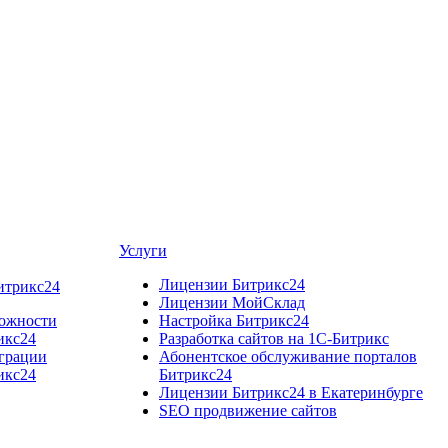
Услуги
Лицензии Битрикс24
итрикс24
Лицензии МойСклад
ожности
Настройка Битрикс24
икс24
Разработка cайтов на 1C-Битрикс
грации
Абонентское обслуживание порталов
икс24
Битрикс24
Лицензии Битрикс24 в Екатеринбурге
SEO продвижение сайтов