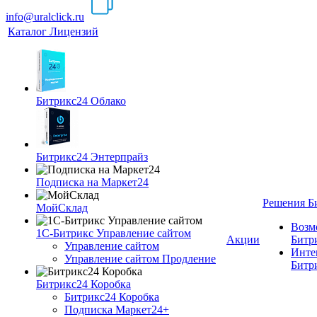
info@uralclick.ru
Каталог Лицензий
Битрикс24 Облако
Битрикс24 Энтерпрайз
Подписка на Маркет24
Решения Б
МойСклад
Возм
1С-Битрикс Управление сайтом
Акции
Битр
Управление cайтом
Инте
Управление сайтом Продление
Битр
Битрикс24 Коробка
Битрикс24 Коробка
Подписка Маркет24+