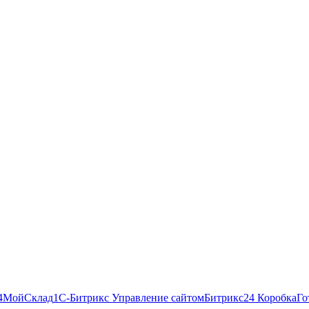
4
МойСклад
1С-Битрикс Управление сайтом
Битрикс24 Коробка
Го