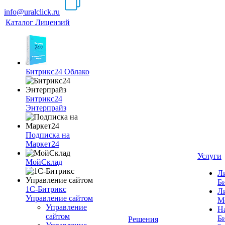
info@uralclick.ru
Каталог Лицензий
Битрикс24 Облако
Битрикс24
Энтерпрайз
Подписка на
Маркет24
Услуги
МойСклад
Л
Б
1С-Битрикс
Л
Управление сайтом
М
Управление
Н
cайтом
Б
Решения