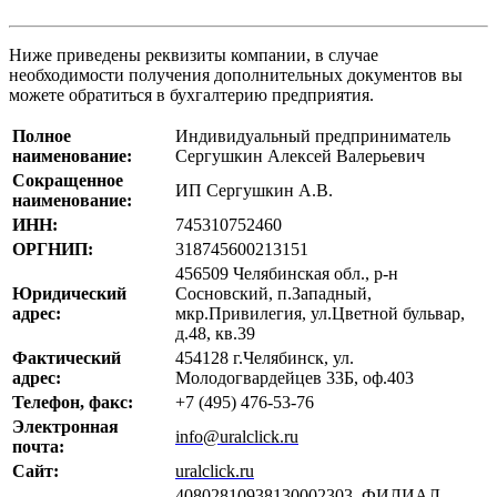
Ниже приведены реквизиты компании, в случае
необходимости получения дополнительных документов вы
можете обратиться в бухгалтерию предприятия.
Полное
Индивидуальный предприниматель
наименование:
Сергушкин Алексей Валерьевич
Сокращенное
ИП Сергушкин А.В.
наименование:
ИНН:
745310752460
ОРГНИП:
318745600213151
456509 Челябинская обл., р-н
Юридический
Сосновский, п.Западный,
адрес:
мкр.Привилегия, ул.Цветной бульвар,
д.48, кв.39
Фактический
454128 г.Челябинск, ул.
адрес:
Молодогвардейцев 33Б, оф.403
Телефон, факс:
+7 (495) 476-53-76
Электронная
info@uralclick.ru
почта:
Сайт:
uralclick.ru
40802810938130002303 ФИЛИАЛ