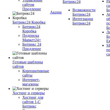
Управление
Ра
Битрикс24
сайтом
cа
Продление
Возможности
Б
Акции
Битрикс24
А
Интеграции
о
Битрикс24 Коробка
Битрикс24
п
Битрикс24
Б
Коробка
Л
Подписка
Б
Маркет24+
Е
Битрикс 24
S
Продление
п
с
Готовые шаблоны
сайтов
Корпоративные
сайты
Интернет-
магазины
Хостинг и серверы
Хостинг для
сайтов 1-C
Битрикс