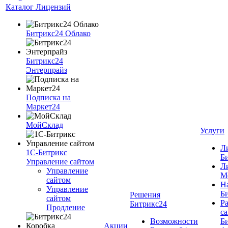
Каталог Лицензий
Битрикс24 Облако
Битрикс24
Энтерпрайз
Подписка на
Маркет24
МойСклад
Услуги
Л
1С-Битрикс
Б
Управление сайтом
Л
Управление
М
cайтом
Н
Управление
Б
Решения
сайтом
Ра
Битрикс24
Продление
cа
Возможности
Б
Акции