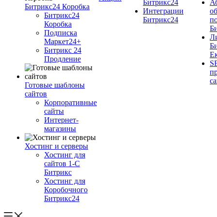
Битрикс24
А
Битрикс24 Коробка
Интеграции
о
Битрикс24
Битрикс24
п
Коробка
Б
Подписка
Л
Маркет24+
Б
Битрикс 24
Е
Продление
S
п
с
Готовые шаблоны
сайтов
Корпоративные
сайты
Интернет-
магазины
Хостинг и серверы
Хостинг для
сайтов 1-C
Битрикс
Хостинг для
Коробочного
Битрикс24