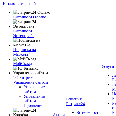
Каталог Лицензий
Битрикс24 Облако
Битрикс24
Энтерпрайз
Подписка на
Маркет24
МойСклад
Услуги
Л
1С-Битрикс
Б
Управление сайтом
Л
Управление
М
cайтом
Н
Управление
Б
Решения
сайтом
Ра
Битрикс24
Продление
cа
Возможности
Б
Акции