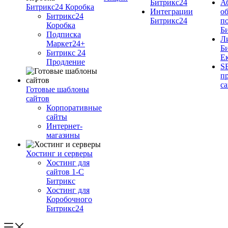
Битрикс24
А
Битрикс24 Коробка
Интеграции
о
Битрикс24
Битрикс24
п
Коробка
Б
Подписка
Л
Маркет24+
Б
Битрикс 24
Е
Продление
S
п
с
Готовые шаблоны
сайтов
Корпоративные
сайты
Интернет-
магазины
Хостинг и серверы
Хостинг для
сайтов 1-C
Битрикс
Хостинг для
Коробочного
Битрикс24