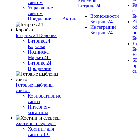
Решения
cайтом
Ра
Битрикс24
Управление
cа
сайтом
Возможности
Б
Продление
Акции
Битрикс24
А
Интеграции
о
Битрикс24
п
Битрикс24 Коробка
Б
Битрикс24
Л
Коробка
Б
Подписка
Е
Маркет24+
S
Битрикс 24
п
Продление
с
Готовые шаблоны
сайтов
Корпоративные
сайты
Интернет-
магазины
Хостинг и серверы
Хостинг для
сайтов 1-C