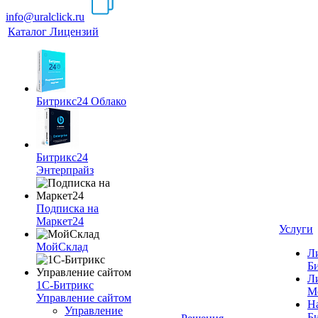
info@uralclick.ru
Каталог Лицензий
Битрикс24 Облако
Битрикс24
Энтерпрайз
Подписка на
Маркет24
Услуги
МойСклад
Л
Б
Л
1С-Битрикс
М
Управление сайтом
Н
Управление
Б