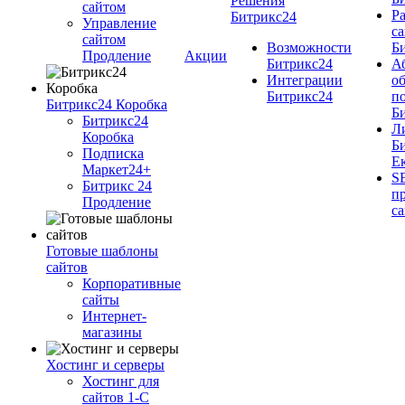
Решения
cайтом
Ра
Битрикс24
Управление
cа
сайтом
Возможности
Б
Продление
Акции
Битрикс24
А
Интеграции
о
Битрикс24
п
Битрикс24 Коробка
Б
Битрикс24
Л
Коробка
Б
Подписка
Е
Маркет24+
S
Битрикс 24
п
Продление
с
Готовые шаблоны
сайтов
Корпоративные
сайты
Интернет-
магазины
Хостинг и серверы
Хостинг для
сайтов 1-C