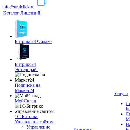
info@uralclick.ru
Каталог Лицензий
Битрикс24 Облако
Битрикс24
Энтерпрайз
Подписка на
Маркет24
Услуги
МойСклад
Л
Б
Л
1С-Битрикс
М
Управление сайтом
Н
Управление
Б