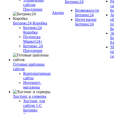
Управление
Ра
Битрикс24
сайтом
cа
Продление
Возможности
Б
Акции
Битрикс24
А
Интеграции
о
Битрикс24 Коробка
Битрикс24
п
Битрикс24
Б
Коробка
Л
Подписка
Б
Маркет24+
Е
Битрикс 24
S
Продление
п
с
Готовые шаблоны
сайтов
Корпоративные
сайты
Интернет-
магазины
Хостинг и серверы
Хостинг для
сайтов 1-C
Битрикс