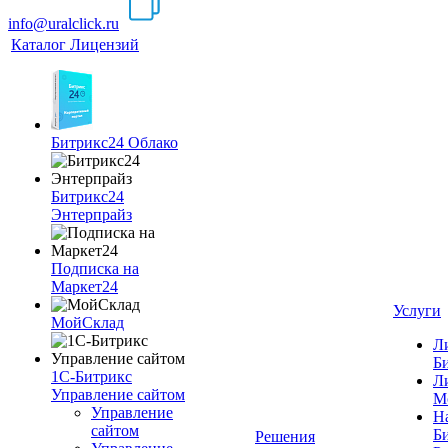
info@uralclick.ru
Каталог Лицензий
Битрикс24 Облако
Битрикс24
Энтерпрайз
Подписка на
Маркет24
Услуги
МойСклад
Л
Б
1С-Битрикс
Л
Управление сайтом
М
Управление
Н
cайтом
Б
Решения