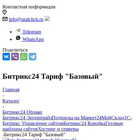
Контактная информация
info@uralclick.ru
Telegram
WhatsApp
Поделиться
Битрикс24 Тариф "Базовый"
Главная
-
Каталог
-
Битрикс24 Облако
Битрикс24 Энтерпрайз
Подписка на Маркет24
МойСклад
1С-
Битрикс Управление сайтом
Битрикс24 Коробка
Готовые
шаблоны сайтов
Хостинг и серверы
-
Битрикс24 Тариф "Базовый"