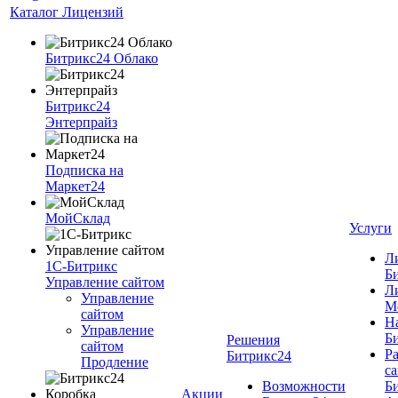
Каталог Лицензий
Битрикс24 Облако
Битрикс24
Энтерпрайз
Подписка на
Маркет24
МойСклад
Услуги
Л
1С-Битрикс
Б
Управление сайтом
Л
Управление
М
cайтом
Н
Управление
Б
Решения
сайтом
Ра
Битрикс24
Продление
cа
Возможности
Б
Акции