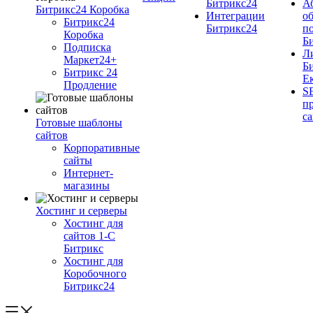
Битрикс24
А
Битрикс24 Коробка
Интеграции
о
Битрикс24
Битрикс24
п
Коробка
Б
Подписка
Л
Маркет24+
Б
Битрикс 24
Е
Продление
S
п
с
Готовые шаблоны
сайтов
Корпоративные
сайты
Интернет-
магазины
Хостинг и серверы
Хостинг для
сайтов 1-C
Битрикс
Хостинг для
Коробочного
Битрикс24