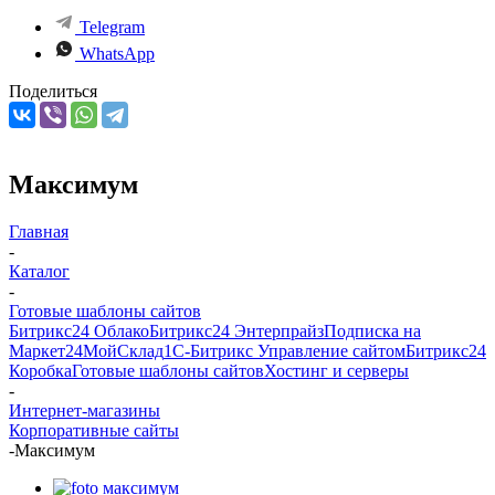
Telegram
WhatsApp
Поделиться
Максимум
Главная
-
Каталог
-
Готовые шаблоны сайтов
Битрикс24 Облако
Битрикс24 Энтерпрайз
Подписка на
Маркет24
МойСклад
1С-Битрикс Управление сайтом
Битрикс24
Коробка
Готовые шаблоны сайтов
Хостинг и серверы
-
Интернет-магазины
Корпоративные сайты
-
Максимум