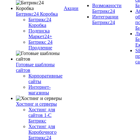
Возможности
Б
Акции
Битрикс24
А
Битрикс24 Коробка
Интеграции
о
Битрикс24
Битрикс24
п
Коробка
Б
Подписка
Л
Маркет24+
Б
Битрикс 24
Е
Продление
S
п
с
Готовые шаблоны
сайтов
Корпоративные
сайты
Интернет-
магазины
Хостинг и серверы
Хостинг для
сайтов 1-C
Битрикс
Хостинг для
Коробочного
Битрикс24