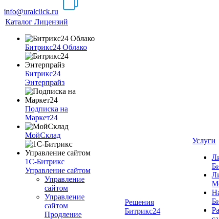
info@uralclick.ru
Каталог Лицензий
Битрикс24 Облако
Битрикс24
Энтерпрайз
Подписка на
Маркет24
МойСклад
Услуги
Л
1С-Битрикс
Б
Управление сайтом
Л
Управление
М
cайтом
Н
Управление
Б
Решения
сайтом
Ра
Битрикс24
Продление
cа